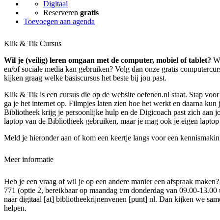
Digitaal
Reserveren
gratis
Toevoegen aan agenda
Klik & Tik Cursus
Wil je (veilig) leren omgaan met de computer, mobiel of tablet?
Wil
en/of sociale media kan gebruiken? Volg dan onze gratis computercu
kijken graag welke basiscursus het beste bij jou past.
Klik & Tik is een cursus die op de website oefenen.nl staat. Stap voor 
ga je het internet op. Filmpjes laten zien hoe het werkt en daarna kun 
Bibliotheek krijg je persoonlijke hulp en de Digicoach past zich aan 
laptop van de Bibliotheek gebruiken, maar je mag ook je eigen laptop
Meld je hieronder aan of kom een keertje langs voor een kennismakin
Meer informatie
Heb je een vraag of wil je op een andere manier een afspraak maken?
771 (optie 2, bereikbaar op maandag t/m donderdag van 09.00-13.00 
naar
digitaal [at] bibliotheekrijnenvenen [punt] nl
. Dan kijken we sam
helpen.