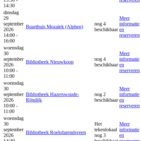
14:30
dinsdag
29
Meer
september
nog 4
informatie
Buurthuis Mozaïek (Alphen)
2026
beschikbaar
en
14:00 -
reserveren
16:00
woensdag
30
Meer
september
nog 4
informatie
Bibliotheek Nieuwkoop
2026
beschikbaar
en
10:00 -
reserveren
11:00
woensdag
30
Meer
september
Bibliotheek Hazerswoude-
nog 2
informatie
2026
Rijndijk
beschikbaar
en
10:00 -
reserveren
11:00
woensdag
30
Het
Meer
september
tekenlokaal
informatie
Bibliotheek Roelofarendsveen
2026
nog 3
en
14:30 -
beschikbaar
reserveren