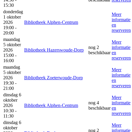
15:30
donderdag
Meer
1 oktober
informatie
2026
Bibliotheek Alphen-Centrum
en
19:00 -
reserveren
20:00
maandag
Meer
5 oktober
nog 2
informatie
2026
Bibliotheek Hazerswoude-Dorp
beschikbaar
en
15:00 -
reserveren
16:00
maandag
Meer
5 oktober
informatie
2026
Bibliotheek Zoeterwoude-Dorp
en
19:30 -
reserveren
21:00
dinsdag 6
Meer
oktober
nog 4
informatie
2026
Bibliotheek Alphen-Centrum
beschikbaar
en
10:30 -
reserveren
11:30
dinsdag 6
Meer
oktober
nog 2
informatie