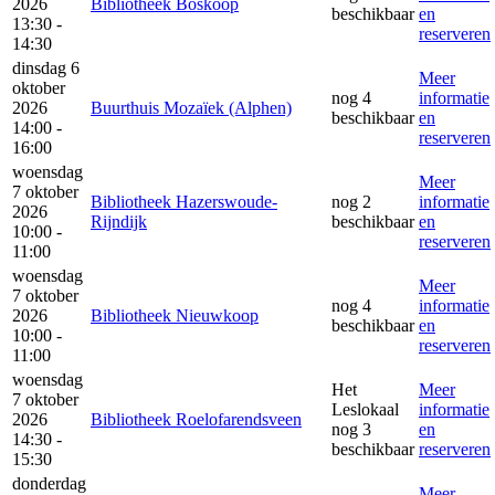
2026
Bibliotheek Boskoop
beschikbaar
en
13:30 -
reserveren
14:30
dinsdag 6
Meer
oktober
nog 4
informatie
2026
Buurthuis Mozaïek (Alphen)
beschikbaar
en
14:00 -
reserveren
16:00
woensdag
Meer
7 oktober
Bibliotheek Hazerswoude-
nog 2
informatie
2026
Rijndijk
beschikbaar
en
10:00 -
reserveren
11:00
woensdag
Meer
7 oktober
nog 4
informatie
2026
Bibliotheek Nieuwkoop
beschikbaar
en
10:00 -
reserveren
11:00
woensdag
Het
Meer
7 oktober
Leslokaal
informatie
2026
Bibliotheek Roelofarendsveen
nog 3
en
14:30 -
beschikbaar
reserveren
15:30
donderdag
Meer