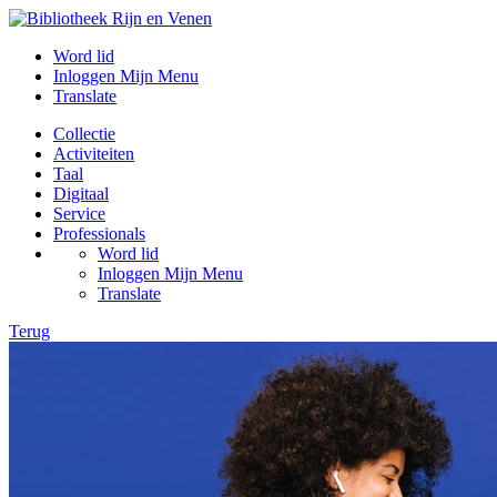
Word lid
Inloggen Mijn Menu
Translate
Collectie
Activiteiten
Taal
Digitaal
Service
Professionals
Word lid
Inloggen Mijn Menu
Translate
Terug