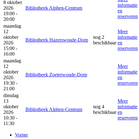
8 oktober
informatie
2026
Bibliotheek Alphen-Centrum
en
19:00 -
reserveren
20:00
maandag
12
Meer
oktober
nog 2
informatie
Bibliotheek Hazerswoude-Dorp
2026
beschikbaar
en
15:00 -
reserveren
16:00
maandag
12
Meer
oktober
informatie
Bibliotheek Zoeterwoude-Dorp
2026
en
19:30 -
reserveren
21:00
dinsdag
13
Meer
oktober
nog 4
informatie
Bibliotheek Alphen-Centrum
2026
beschikbaar
en
10:30 -
reserveren
11:30
Vorige