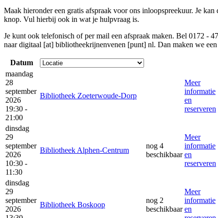
Maak hieronder een gratis afspraak voor ons inloopspreekuur. Je kan d
knop. Vul hierbij ook in wat je hulpvraag is.
Je kunt ook telefonisch of per mail een afspraak maken. Bel 0172 - 4
naar
digitaal [at] bibliotheekrijnenvenen [punt] nl
. Dan maken we een 
Datum
maandag
28
Meer
september
informatie
Bibliotheek Zoeterwoude-Dorp
2026
en
19:30 -
reserveren
21:00
dinsdag
29
Meer
september
nog 4
informatie
Bibliotheek Alphen-Centrum
2026
beschikbaar
en
10:30 -
reserveren
11:30
dinsdag
29
Meer
september
nog 2
informatie
Bibliotheek Boskoop
2026
beschikbaar
en
13:30 -
reserveren