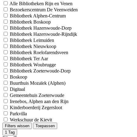
Alle Bibliotheken Rijn en Venen
Bezoekerscentrum De Veenweiden
Bibliotheek Alphen-Centrum
Bibliotheek Boskoop
Bibliotheek Hazerswoude-Dorp
Bibliotheek Hazerswoude-Rijndijk
Bibliotheek Leimuiden
Bibliotheek Nieuwkoop
Bibliotheek Roelofarendsveen
Bibliotheek Ter Aar
Bibliotheek Woubrugge
Bibliotheek Zoeterwoude-Dorp
Boskoop
Buurthuis Mozaïek (Alphen)
Digitaal
Gemeentehuis Zoeterwoude
Irenebos, Alphen aan den Rijn
Kinderboerderij Zegersloot
Parkvilla
Werkschuur de Kievit
Filters wissen
Toepassen
1
Tag