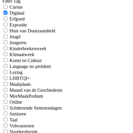
Filter Tag
Cursus
Digitaal
Erfgoed
Expositie
Huis van Duurzaamheid
Jeugd
Jongeren
Kinderboekenweek
Klimaatweek
Kunst en Cultuur
Language no problem
Lezing
LHBTQI+
Maakplaats
Maand van de Geschiedenis
MeeMaakPodium
Online
Schitterende Seniorendagen
Senioren
Taal
Volwassenen
Voorleesfeestje