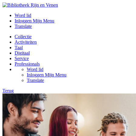
Word lid
Inloggen Mijn Menu
Translate
Collectie
Activiteiten
Taal
Digitaal
Service
Professionals
Word lid
Inloggen Mijn Menu
Translate
Terug