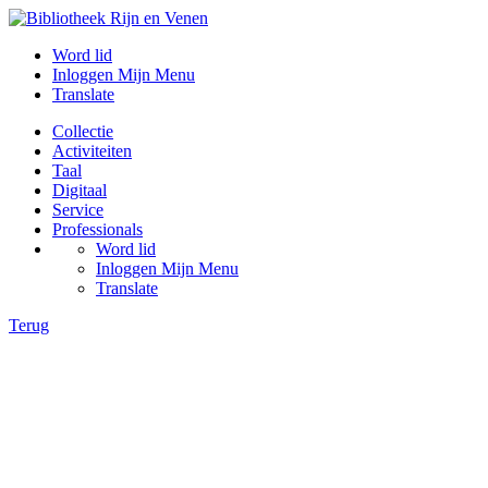
Word lid
Inloggen Mijn Menu
Translate
Collectie
Activiteiten
Taal
Digitaal
Service
Professionals
Word lid
Inloggen Mijn Menu
Translate
Terug