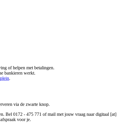
ng of helpen met betalingen.
ne bankieren werkt.
plein
.
erveren via de zwarte knop.
ken. Bel 0172 - 475 771 of mail met jouw vraag naar
digitaal [at]
afspraak voor je.