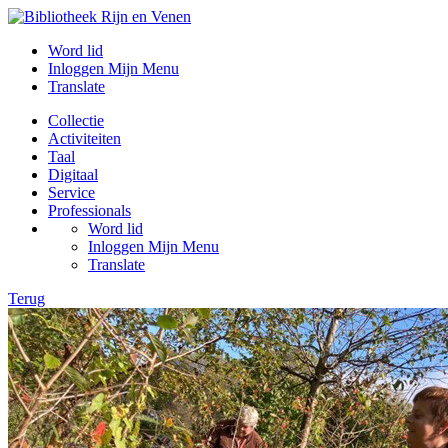
Word lid
Inloggen Mijn Menu
Translate
Collectie
Activiteiten
Taal
Digitaal
Service
Professionals
Word lid
Inloggen Mijn Menu
Translate
Terug