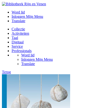
Word lid
Inloggen Mijn Menu
Translate
Collectie
Activiteiten
Taal
Digitaal
Service
Professionals
Word lid
Inloggen Mijn Menu
Translate
Terug