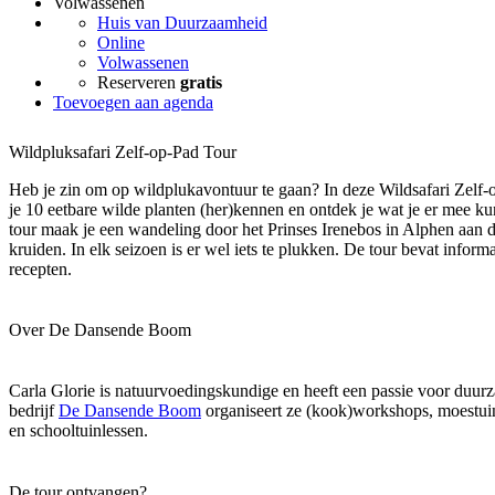
Volwassenen
Huis van Duurzaamheid
Online
Volwassenen
Reserveren
gratis
Toevoegen aan agenda
Wildpluksafari Zelf-op-Pad Tour
Heb je zin om op wildplukavontuur te gaan? In deze Wildsafari Zelf-o
je 10 eetbare wilde planten (her)kennen en ontdek je wat je er mee 
tour maak je een wandeling door het Prinses Irenebos in Alphen aan d
kruiden. In elk seizoen is er wel iets te plukken. De tour bevat inform
recepten.
Over De Dansende Boom
Carla Glorie is natuurvoedingskundige en heeft een passie voor duur
bedrijf
De Dansende Boom
organiseert ze (kook)workshops, moestu
en schooltuinlessen.
De tour ontvangen?