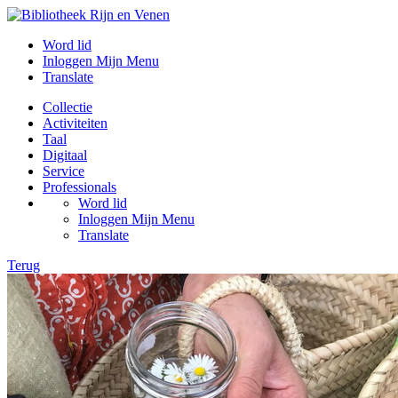
Word lid
Inloggen Mijn Menu
Translate
Collectie
Activiteiten
Taal
Digitaal
Service
Professionals
Word lid
Inloggen Mijn Menu
Translate
Terug