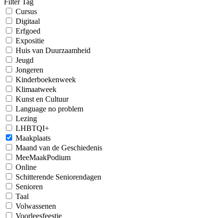
Filter Tag
Cursus
Digitaal
Erfgoed
Expositie
Huis van Duurzaamheid
Jeugd
Jongeren
Kinderboekenweek
Klimaatweek
Kunst en Cultuur
Language no problem
Lezing
LHBTQI+
Maakplaats
Maand van de Geschiedenis
MeeMaakPodium
Online
Schitterende Seniorendagen
Senioren
Taal
Volwassenen
Voorleesfeestje