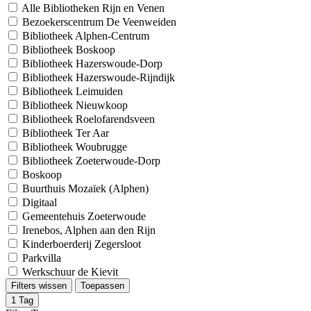
Alle Bibliotheken Rijn en Venen
Bezoekerscentrum De Veenweiden
Bibliotheek Alphen-Centrum
Bibliotheek Boskoop
Bibliotheek Hazerswoude-Dorp
Bibliotheek Hazerswoude-Rijndijk
Bibliotheek Leimuiden
Bibliotheek Nieuwkoop
Bibliotheek Roelofarendsveen
Bibliotheek Ter Aar
Bibliotheek Woubrugge
Bibliotheek Zoeterwoude-Dorp
Boskoop
Buurthuis Mozaïek (Alphen)
Digitaal
Gemeentehuis Zoeterwoude
Irenebos, Alphen aan den Rijn
Kinderboerderij Zegersloot
Parkvilla
Werkschuur de Kievit
Filters wissen
Toepassen
1
Tag