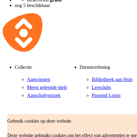
nog 5 beschikbaar
Collectie
Dienstverlening
Aanwinsten
Bibliotheek aan Huis
Meest geleende titels
Leesclubs
Aanschafverzoek
Passend Lezen
Klantenservice
Over ons
Gebruik cookies op deze website
Veelgestelde vragen
Organisatie
Deze website gebruikt cookies om het effect van advertenties te me
Abonnementen en
Vacatures