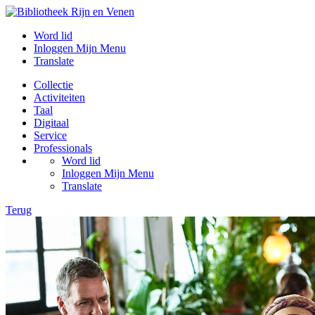
Word lid
Inloggen Mijn Menu
Translate
Collectie
Activiteiten
Taal
Digitaal
Service
Professionals
Word lid
Inloggen Mijn Menu
Translate
Terug