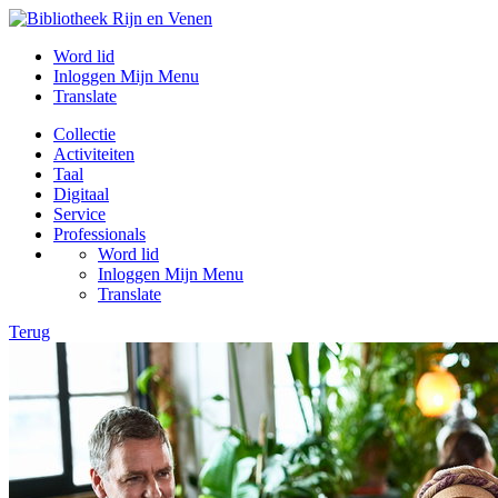
Word lid
Inloggen Mijn Menu
Translate
Collectie
Activiteiten
Taal
Digitaal
Service
Professionals
Word lid
Inloggen Mijn Menu
Translate
Terug