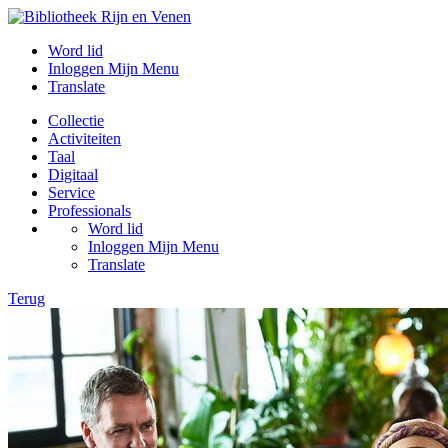
Word lid
Inloggen Mijn Menu
Translate
Collectie
Activiteiten
Taal
Digitaal
Service
Professionals
Word lid
Inloggen Mijn Menu
Translate
Terug