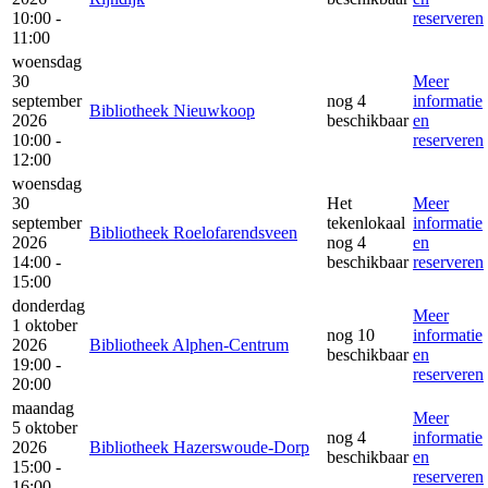
10:00 -
reserveren
11:00
woensdag
30
Meer
september
nog 4
informatie
Bibliotheek Nieuwkoop
2026
beschikbaar
en
10:00 -
reserveren
12:00
woensdag
30
Het
Meer
september
tekenlokaal
informatie
Bibliotheek Roelofarendsveen
2026
nog 4
en
14:00 -
beschikbaar
reserveren
15:00
donderdag
Meer
1 oktober
nog 10
informatie
2026
Bibliotheek Alphen-Centrum
beschikbaar
en
19:00 -
reserveren
20:00
maandag
Meer
5 oktober
nog 4
informatie
2026
Bibliotheek Hazerswoude-Dorp
beschikbaar
en
15:00 -
reserveren
16:00