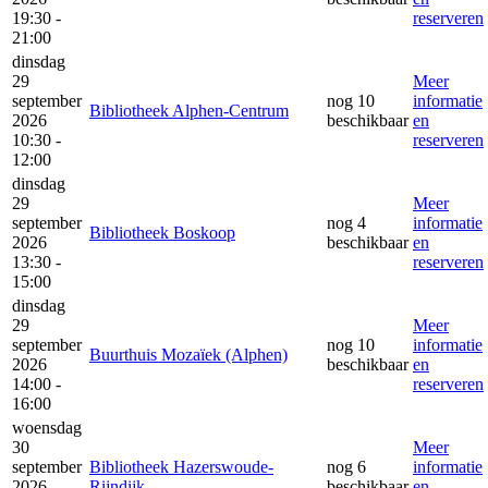
19:30 -
reserveren
21:00
dinsdag
29
Meer
september
nog 10
informatie
Bibliotheek Alphen-Centrum
2026
beschikbaar
en
10:30 -
reserveren
12:00
dinsdag
29
Meer
september
nog 4
informatie
Bibliotheek Boskoop
2026
beschikbaar
en
13:30 -
reserveren
15:00
dinsdag
29
Meer
september
nog 10
informatie
Buurthuis Mozaïek (Alphen)
2026
beschikbaar
en
14:00 -
reserveren
16:00
woensdag
30
Meer
september
Bibliotheek Hazerswoude-
nog 6
informatie
2026
Rijndijk
beschikbaar
en