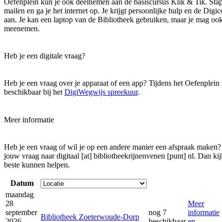
Oefenplein kun je ook deelnemen aan de basiscursus Klik & Tik. Stap v
mailen en ga je het internet op. Je krijgt persoonlijke hulp en de Dig
aan. Je kan een laptop van de Bibliotheek gebruiken, maar je mag ook 
meenemen.
Heb je een digitale vraag?
Heb je een vraag over je apparaat of een app? Tijdens het Oefenplein
beschikbaar bij het
DigiWegwijs spreekuur
.
Meer informatie
Heb je een vraag of wil je op een andere manier een afspraak maken?
jouw vraag naar
digitaal [at] bibliotheekrijnenvenen [punt] nl
. Dan ki
beste kunnen helpen.
Datum
maandag
28
Meer
september
nog 7
informatie
Bibliotheek Zoeterwoude-Dorp
2026
beschikbaar
en