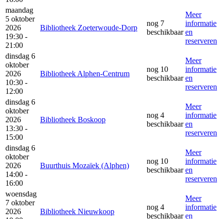
maandag
Meer
5 oktober
nog 7
informatie
2026
Bibliotheek Zoeterwoude-Dorp
beschikbaar
en
19:30 -
reserveren
21:00
dinsdag 6
Meer
oktober
nog 10
informatie
2026
Bibliotheek Alphen-Centrum
beschikbaar
en
10:30 -
reserveren
12:00
dinsdag 6
Meer
oktober
nog 4
informatie
2026
Bibliotheek Boskoop
beschikbaar
en
13:30 -
reserveren
15:00
dinsdag 6
Meer
oktober
nog 10
informatie
2026
Buurthuis Mozaïek (Alphen)
beschikbaar
en
14:00 -
reserveren
16:00
woensdag
Meer
7 oktober
nog 4
informatie
2026
Bibliotheek Nieuwkoop
beschikbaar
en