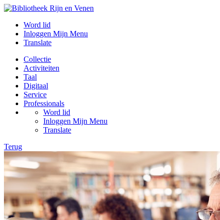
Word lid
Inloggen Mijn Menu
Translate
Collectie
Activiteiten
Taal
Digitaal
Service
Professionals
Word lid
Inloggen Mijn Menu
Translate
Terug