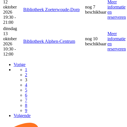
12
Meer
oktober
nog 7
informatie
Bibliotheek Zoeterwoude-Dorp
2026
beschikbaar
en
19:30 -
reserveren
21:00
dinsdag
13
Meer
oktober
nog 10
informatie
Bibliotheek Alphen-Centrum
2026
beschikbaar
en
10:30 -
reserveren
12:00
Vorige
1
2
3
4
5
6
7
8
9
Volgende