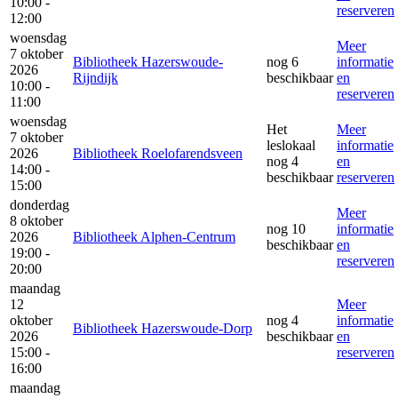
10:00 -
reserveren
12:00
woensdag
Meer
7 oktober
Bibliotheek Hazerswoude-
nog 6
informatie
2026
Rijndijk
beschikbaar
en
10:00 -
reserveren
11:00
woensdag
Het
Meer
7 oktober
leslokaal
informatie
2026
Bibliotheek Roelofarendsveen
nog 4
en
14:00 -
beschikbaar
reserveren
15:00
donderdag
Meer
8 oktober
nog 10
informatie
2026
Bibliotheek Alphen-Centrum
beschikbaar
en
19:00 -
reserveren
20:00
maandag
12
Meer
oktober
nog 4
informatie
Bibliotheek Hazerswoude-Dorp
2026
beschikbaar
en
15:00 -
reserveren
16:00
maandag