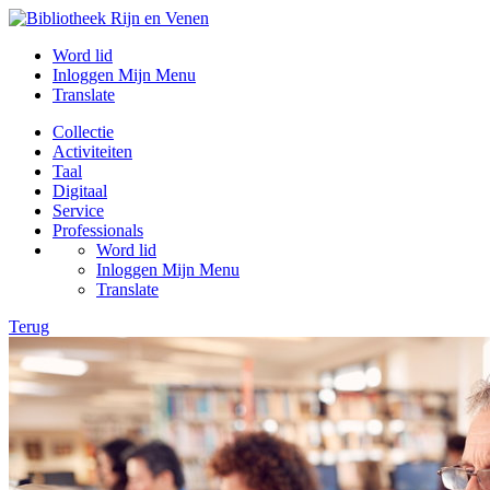
Word lid
Inloggen Mijn Menu
Translate
Collectie
Activiteiten
Taal
Digitaal
Service
Professionals
Word lid
Inloggen Mijn Menu
Translate
Terug