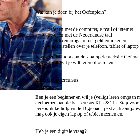
Wat kun je doen bij het Oefenplein?
oefenen met de computer, e-mail of internet
oefenen met de Nederlandse taal
beter leren omgaan met geld en rekenen
vragen stellen over je telefoon, tablet of laptop
Je gaat zelfstandig aan de slag op de website Oefene
Jij kiest zelf wat je wilt leren of oefenen.
Basis computercursus
Ben je een beginner en wil je (veilig) leren omgaan 
deelnemen aan de basiscursus Klik & Tik. Stap voor sta
persoonlijke hulp en de Digicoach past zich aan jou
mag ook je eigen laptop of tablet meenemen.
Heb je een digitale vraag?