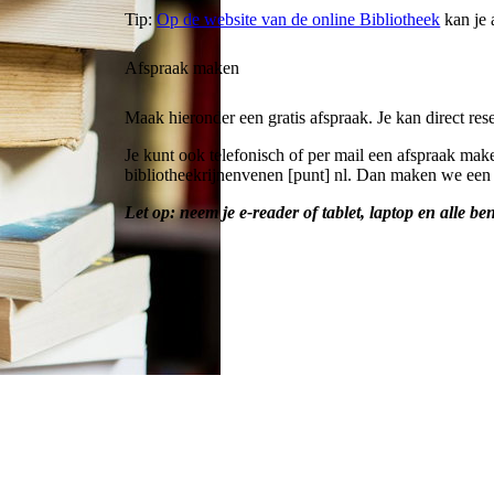
Tip:
Op de website van de online Bibliotheek
kan je 
Afspraak maken
Maak hieronder een gratis afspraak. Je kan direct res
Je kunt ook telefonisch of per mail een afspraak ma
bibliotheekrijnenvenen [punt] nl
. Dan maken we een 
Let op: neem je e-reader of tablet, laptop en alle 