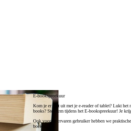
E-bookspreekuur
Kom je er niet uit met je e-reader of tablet? Lukt he
books? Stel hem tijdens het E-bookspreekuur! Je krijg
Ook voor de ervaren gebruiker hebben we praktische
boeken.