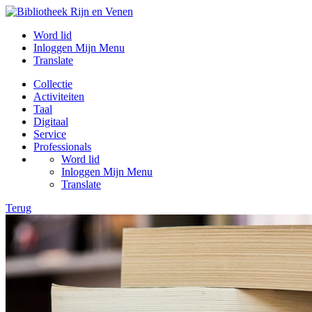
Word lid
Inloggen Mijn Menu
Translate
Collectie
Activiteiten
Taal
Digitaal
Service
Professionals
Word lid
Inloggen Mijn Menu
Translate
Terug