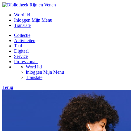
Word lid
Inloggen Mijn Menu
Translate
Collectie
Activiteiten
Taal
Digitaal
Service
Professionals
Word lid
Inloggen Mijn Menu
Translate
Terug