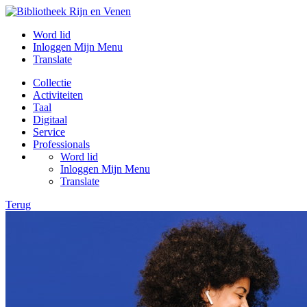
Word lid
Inloggen Mijn Menu
Translate
Collectie
Activiteiten
Taal
Digitaal
Service
Professionals
Word lid
Inloggen Mijn Menu
Translate
Terug