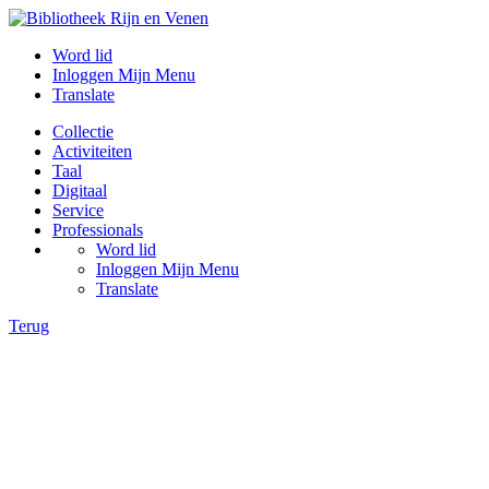
Word lid
Inloggen Mijn Menu
Translate
Collectie
Activiteiten
Taal
Digitaal
Service
Professionals
Word lid
Inloggen Mijn Menu
Translate
Terug