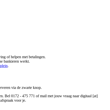
ng of helpen met betalingen.
ne bankieren werkt.
plein
.
erveren via de zwarte knop.
ken. Bel 0172 - 475 771 of mail met jouw vraag naar
digitaal [at]
afspraak voor je.