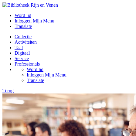
Word lid
Inloggen Mijn Menu
Translate
Collectie
Activiteiten
Taal
Digitaal
Service
Professionals
Word lid
Inloggen Mijn Menu
Translate
Terug