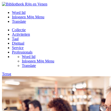
Word lid
Inloggen Mijn Menu
Translate
Collectie
Activiteiten
Taal
Digitaal
Service
Professionals
Word lid
Inloggen Mijn Menu
Translate
Terug