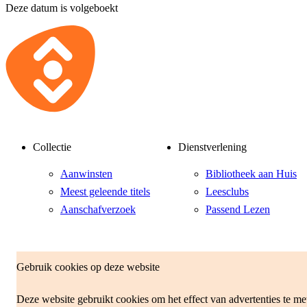
Deze datum is volgeboekt
Collectie
Dienstverlening
Aanwinsten
Bibliotheek aan Huis
Meest geleende titels
Leesclubs
Aanschafverzoek
Passend Lezen
Klantenservice
Over ons
Gebruik cookies op deze website
Veelgestelde vragen
Organisatie
Deze website gebruikt cookies om het effect van advertenties te me
Abonnementen en
Vacatures