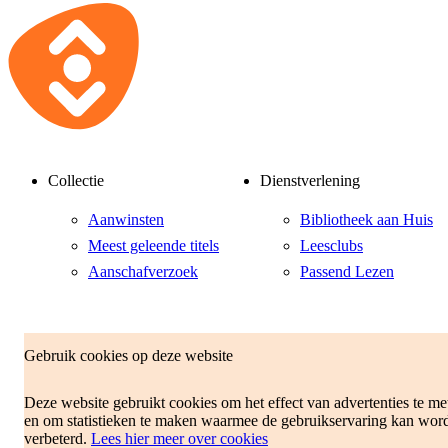
Collectie
Dienstverlening
Aanwinsten
Bibliotheek aan Huis
Meest geleende titels
Leesclubs
Aanschafverzoek
Passend Lezen
Klantenservice
Over ons
Gebruik cookies op deze website
Veelgestelde vragen
Organisatie
Deze website gebruikt cookies om het effect van advertenties te me
Abonnementen en
Vacatures
en om statistieken te maken waarmee de gebruikservaring kan wor
tarieven
Duurzaam Gastvrij
verbeterd.
Lees hier meer over cookies