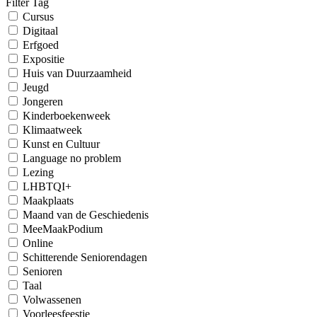
Filter Tag
Cursus
Digitaal
Erfgoed
Expositie
Huis van Duurzaamheid
Jeugd
Jongeren
Kinderboekenweek
Klimaatweek
Kunst en Cultuur
Language no problem
Lezing
LHBTQI+
Maakplaats
Maand van de Geschiedenis
MeeMaakPodium
Online
Schitterende Seniorendagen
Senioren
Taal
Volwassenen
Voorleesfeestje