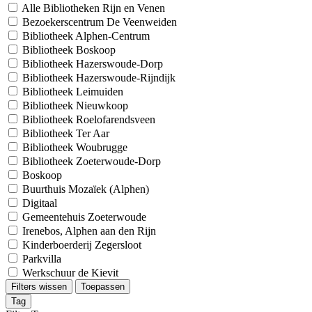
Alle Bibliotheken Rijn en Venen
Bezoekerscentrum De Veenweiden
Bibliotheek Alphen-Centrum
Bibliotheek Boskoop
Bibliotheek Hazerswoude-Dorp
Bibliotheek Hazerswoude-Rijndijk
Bibliotheek Leimuiden
Bibliotheek Nieuwkoop
Bibliotheek Roelofarendsveen
Bibliotheek Ter Aar
Bibliotheek Woubrugge
Bibliotheek Zoeterwoude-Dorp
Boskoop
Buurthuis Mozaïek (Alphen)
Digitaal
Gemeentehuis Zoeterwoude
Irenebos, Alphen aan den Rijn
Kinderboerderij Zegersloot
Parkvilla
Werkschuur de Kievit
Filters wissen
Toepassen
Tag